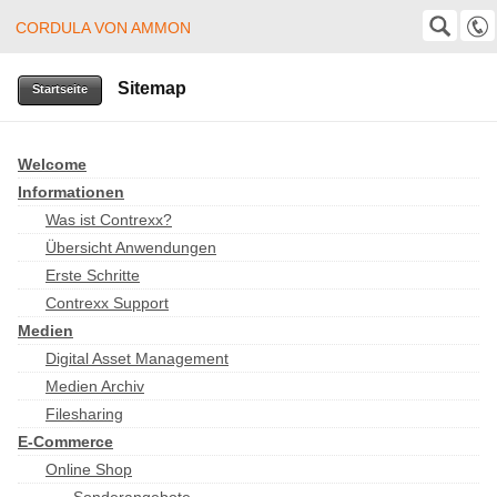
CORDULA VON AMMON
Cordula von Ammon
SUCHE
Suche
Sitemap
+49 (0)8382 24403
Startseite
cordula@von-ammon.de
Welcome
Informationen
Was ist Contrexx?
Übersicht Anwendungen
Erste Schritte
Contrexx Support
Medien
Digital Asset Management
Medien Archiv
Filesharing
E-Commerce
Online Shop