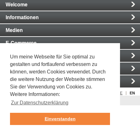
Main
Welcome
Navigation
Informationen
Medien
E-Commerce
Weitere Anwendungsbeispiele
Um meine Webseite für Sie optimal zu
gestalten und fortlaufend verbessern zu
News
können, werden Cookies verwendet. Durch
die weitere Nutzung der Webseite stimmen
Kontakt
Sie der Verwendung von Cookies zu.
Rechtliche Hinweise
Impressum
DE
EN
Weitere Informationen:
Zur klassischen Ansicht wechseln
Zur Datenschutzerklärung
Einverstanden