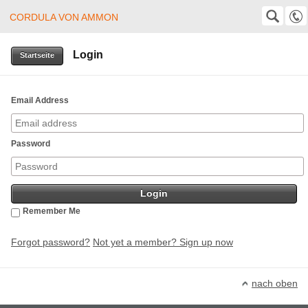
CORDULA VON AMMON
Cordula von Ammon
SUCHE
Suche
Login
+49 (0)8382 24403
Startseite
cordula@von-ammon.de
Email Address
Password
Remember Me
Forgot password?
Not yet a member? Sign up now
nach oben