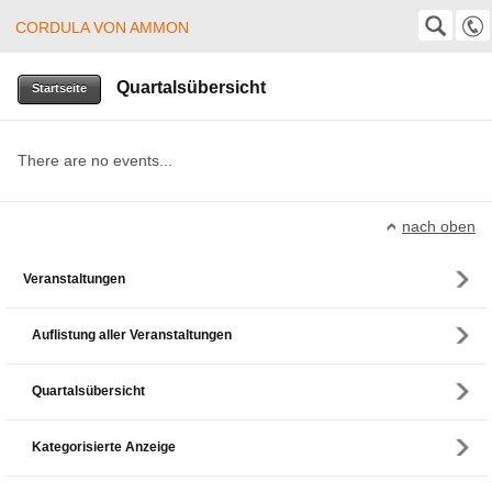
CORDULA VON AMMON
Cordula von Ammon
SUCHE
Suche
Quartalsübersicht
+49 (0)8382 24403
Startseite
cordula@von-ammon.de
There are no events...
nach oben
Veranstaltungen
Auflistung aller Veranstaltungen
Quartalsübersicht
Kategorisierte Anzeige