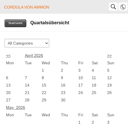
CORDULA VON AMMON
Cordula von Ammon
SUCHE
Suche
Quartalsübersicht
+49 (0)8382 24403
Startseite
cordula@von-ammon.de
<<
April 2026
>>
Mon
Tue
Wed
Thu
Fri
Sat
Sun
1
2
3
4
5
6
7
8
9
10
11
12
13
14
15
16
17
18
19
20
21
22
23
24
25
26
27
28
29
30
May 2026
Mon
Tue
Wed
Thu
Fri
Sat
Sun
1
2
3